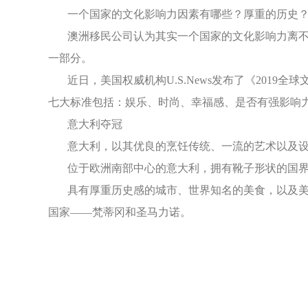
一个国家的文化影响力因素有哪些？厚重的历史？
澳洲移民公司认为其实一个国家的文化影响力离不开
一部分。
近日，美国权威机构U.S.News发布了《201
七大标准包括：娱乐、时尚、幸福感、是否有强影响
意大利夺冠
意大利，以其优良的烹饪传统、一流的艺术以及设
位于欧洲南部中心的意大利，拥有靴子形状的国界
具有厚重历史感的城市、世界知名的美食，以及美好
国家——梵蒂冈和圣马力诺。
榜单前五
与去年一样，法国、西班牙、美国和英国在意大利
Top2 法国
对于法国在这世界上的影响力，仿佛怎么过度强调都