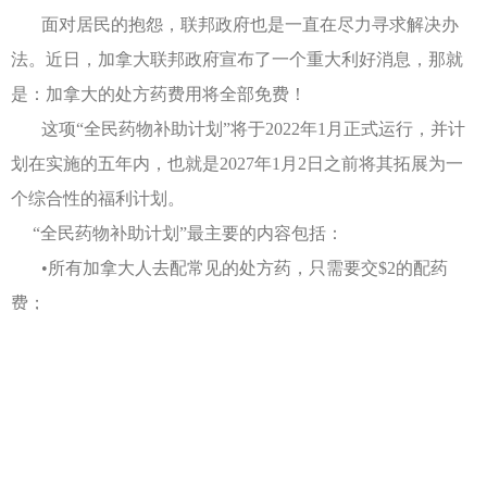
面对居民的抱怨，联邦政府也是一直在尽力寻求解决办
法。近日，加拿大联邦政府宣布了一个重大利好消息，那就
是：加拿大的处方药费用将全部免费！
这项“全民药物补助计划”将于2022年1月正式运行，并计
划在实施的五年内，也就是2027年1月2日之前将其拓展为一
个综合性的福利计划。
“全民药物补助计划”最主要的内容包括：
•所有加拿大人去配常见的处方药，只需要交$2的配药
费；
•配不太常见的处方药，也只需要交$5的配药费；
•而且这个配药费，对于低收入人群和社会补助人群，是
免除的。
据了解，现在加拿大的人口为3671万左右，其中至少有
100万人为了支付巨额的医药费用，而不得不紧衣缩食。这项