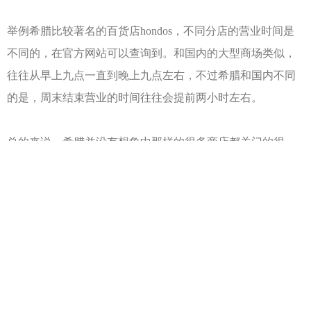
举例希腊比较著名的百货店hondos，不同分店的营业时间是
不同的，在官方网站可以查询到。和国内的大型商场类似，
往往从早上九点一直到晚上九点左右，不过希腊和国内不同
的是，周末结束营业的时间往往会提前两小时左右。
总的来说，希腊并没有想象中那样的很多商店都关门的很
早，一些大型商场和超市也会营业到很晚，这就给移民希腊
申请者生活带来了极大的便利，但是也有很多不一样的地
方，移民希腊之后，还是要尽快适应。
水电燃煤缴费及开户
电费