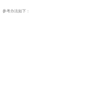
参考办法如下：
注：如果在国内办理，那么来西班牙之后就不必麻烦中国驻
西领事部了
1、带着身份证原件和驾照原件去国内所属城市公证处办理公
证
2、缴纳公证费和翻译费(具体费用依照城市有所不同)
3、等待大约一周或10来天(加急可能更快)，得到公证处电话
去取公证件