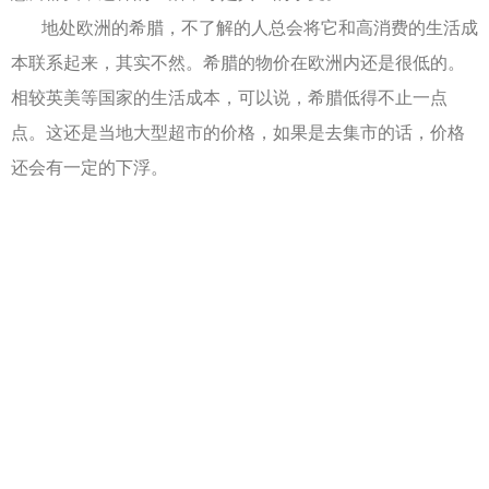
地处欧洲的希腊，不了解的人总会将它和高消费的生活成
本联系起来，其实不然。希腊的物价在欧洲内还是很低的。
相较英美等国家的生活成本，可以说，希腊低得不止一点
点。这还是当地大型超市的价格，如果是去集市的话，价格
还会有一定的下浮。
总之，一家三口每个月在希腊的基本生活费用500欧元足
矣，而且能够吃得有菜、有肉、有海鲜、有水果，品种多
样，营养丰富。而且，希腊是名副其实的购物天堂，车水马
龙的购物街和各大购物城，再到各种集市和跳蚤市场，每天
都热闹非凡。
从大众品牌到世界顶级奢侈品，从各类二手商品到街头设
计师们创作的匠心独运的小商品，应有尽有，一定会让购物
狂们惊喜到爆。希腊是一个旅游胜地，自然风光和人文景观
吸引着无数的游客，然而这些地方的环境保护很好，看不到