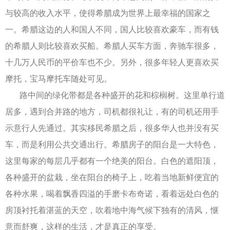
与较高的收入水平，使得希腊成为世界上最幸福的国家之
一。希腊这边的人和国人不同，国人比较喜欢豪车，而有钱
的希腊人则比较喜欢买船。希腊人买车方面，奔驰车很多，
十几万人民币的平价车也不少。另外，很多年轻人更喜欢买
摩托，宝马摩托车随处可见。
路中间的绿化带都是各种盛开的花和棕榈树。这里单行道
居多，遇到合并路的地方，司机都很礼让，有的司机还用手
示意行人先通过。其实移民希腊之后，很多华人也并没有买
车，而是利用公共交通出行。希腊房子的阳台是一大特色，
这里每家的每层几乎都有一个绝美的阳台。白色的遮阳顶，
各种盛开的盆栽，坐在阳台的椅子上，吃着当地新鲜便宜的
各种水果，喝着飘香四溢的手磨卡布奇诺，看着远处白色的
房顶衬托着湛蓝的天空，吹着地中海气候下独有的清风，惬
意而舒爽，这样的生活，才是真正的享受。