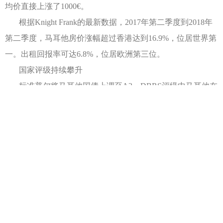
均价直接上涨了1000€。
根据Knight Frank的最新数据，2017年第二季度到2018年
第二季度，马耳他房价涨幅超过香港达到16.9%，位居世界第
一。出租回报率可达6.8%，位居欧洲第三位。
国家评级持续攀升
标准普尔将马耳他国债上调至A2，DBRS评级中马耳他在
欧元区里GDP增速第一名，惠誉国际A+。
宜居宜养老:马耳他健康指数全球第9
欧盟监管的安全食品，无霾无污染的清新空气，轻松悠闲
的生活方式，排名前五的综合医院。并且据报道，马耳他人
平均一生健康的时间占90%，位居欧盟的第一名。
在素有“照亮医界的明窗”之美誉的，医学界著名的行业内
部杂志“柳叶刀”（The Lancet.）近来发表的年度健康相关指数
中，马耳他医疗领域在195个国家中脱颖而出，排名全世界第