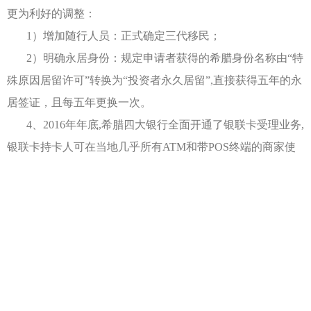
更为利好的调整：
1）增加随行人员：正式确定三代移民；
2）明确永居身份：规定申请者获得的希腊身份名称由“特
殊原因居留许可”转换为“投资者永久居留”,直接获得五年的永
居签证，且每五年更换一次。
4、2016年年底,希腊四大银行全面开通了银联卡受理业务,
银联卡持卡人可在当地几乎所有ATM和带POS终端的商家使
用银联卡，希腊买房能刷卡也是从那时候开始的，不过在今
年的七月份开始再次被叫停。
5、2017年3月, 希腊移民改变护照贴签的形式, 申请人获批
之后直接拿到的是一张带有个人信息的卡片。
6、申请费用上涨：申请费用从500欧元/人/5年, 调整为主
申请人2000欧元/5年, 其余申请人150欧元/5年 (孩子免费)。
7、2018年11月, 希腊欧洲银行发出紧急通知, 律师持有买