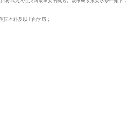
目将成为入住英国最重要的机遇。该移民政策要求条件如下：
于英国本科及以上的学历；
金来源）；
国家的无犯罪记录）；
期的签证，到期之后可以延长两年或者三年，在英国居留满五
定局的背景下，除了通过获得爱尔兰身份进入英国之外，当前的
。
www.beguider.com