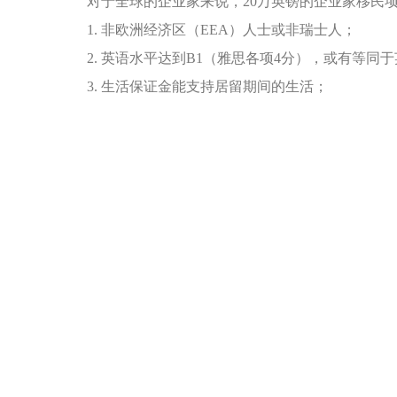
对于全球的企业家来说，20万英镑的企业家移民项
1. 非欧洲经济区（EEA）人士或非瑞士人；
2. 英语水平达到B1（雅思各项4分），或有等同
3. 生活保证金能支持居留期间的生活；
4. 年龄至少16周岁；
5. 在英国的企业经营中投入20万英镑（需证明资
6. 无犯罪记录（需提供过去10年居留超过1年的
7. 有可行性的商业计划和市场调研。
条件要求相当的低，申请者可以先获得一张三年有效
申请，全家受益的项目。
国外投资移民公司博德指南提醒大家在英国脱欧几成
政策还没有变动，想移民英国的申请者不要再犹豫了
免责声明：本文部分内容来自国际互联网
更多移民资讯，请关注博德指南官方网站
http://