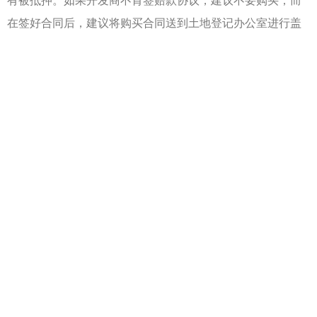
有被抵押。如果开发商不肯签赔款协议，建议不要购买；而
在签好合同后，建议将购买合同送到土地登记办公室进行盖
章和登记，以确保其房产受到法律的保护。
塞浦路斯房产均价
塞浦路斯除了首都尼科西亚和港口城市利马索尔以外，公
寓的价位会偏高，普遍价位在30万欧元左右。综上的信息是
希望可以给对于在塞浦路斯投资的人提供一些好的建议，以
及避免一些误区。其实塞浦路斯作为购房移民的先驱国有着
它独一无二的优势，而房产的走势在未来也还是很受好评。
在塞浦路斯购房和你的合作的律师是否管用，这是投资者
最为关心的问题，毕竟在塞浦路斯购房很多材料等方面都需
要律师的帮助，好的律师会考虑到投资购房者的利益，帮助
你在塞浦路斯购房更加的安全，而且还会耐心解决你移民过
程中的任何问题。