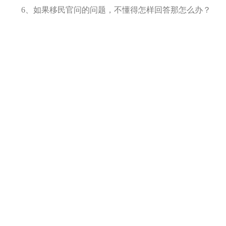
6、如果移民官问的问题，不懂得怎样回答那怎么办？
留心移民官发问的问题，千万不要答非所问，更不要用
绕圈子的方式来回避移民官的问题。如碰到不懂得回答的问
题，可以礼貌提出翻查文件的要求。绝大部分的情况，配偶
会一起参与面试，但配偶最好不要抢答移民官提出的问题，
如配偶希望在申请人作答后进行补充，可礼貌提出。
7、面试期间有什么需要带，有什么不允许带的吗？
所以曾经递交过的文件原件必须带上，如移民官要求查
看文件的原件，应以最快的速度找出来呈上，所以面试前的
准备是非常重要的。但不能够带录音笔，电子产品，笔记本
等，手机必须调成静音或关机模式。
免责声明：本文部分内容来自国际互联网
更多移民资讯，请关注博德指南官方网站
http://www.beguider.com