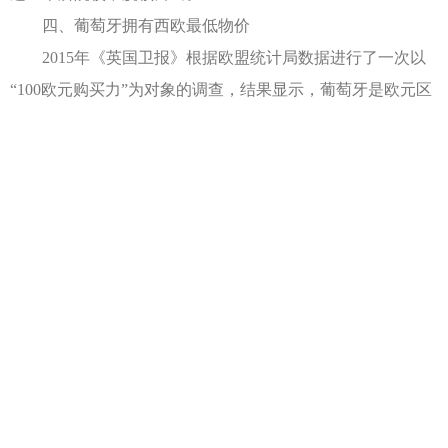
四、葡萄牙拥有西欧最低物价
2015年《英国卫报》根据欧盟统计局数据进行了一次以
“100欧元购买力”为对象的调查，结果显示，葡萄牙是欧元区
内欧元购买力最高、即物价水平最低的国家之一，100欧元等
于德国122欧元的购买力。
五、葡萄牙“黄金居留‘被评为全球最佳移民项目
在国际权威调查机构Henley & Partners公布的2015年全球
投资移民政策排行榜中，葡萄牙的50万欧元购房投资移民政
策位列第一名，力压美国，加拿大，澳大利亚，新西兰等热
门目的地国家，一举巩固了在移民舞台上绝对黑马的地位。
享受优质教育资源，高质量国际身份，低廉物价，安全
生活，一人申请，全家移民，真正适合中国人的三代移民国
家。海外房产投资选择葡萄牙是一个不错的决定。
免责声明：本文部分内容来自国际互联网