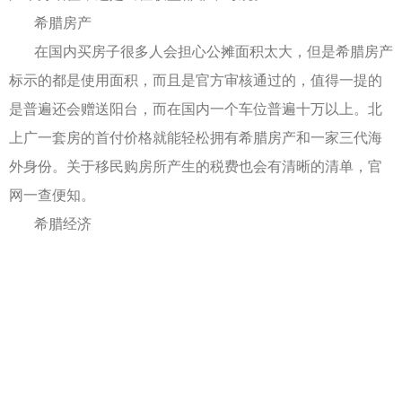
希腊房产
在国内买房子很多人会担心公摊面积太大，但是希腊房产
标示的都是使用面积，而且是官方审核通过的，值得一提的
是普遍还会赠送阳台，而在国内一个车位普遍十万以上。北
上广一套房的首付价格就能轻松拥有希腊房产和一家三代海
外身份。关于移民购房所产生的税费也会有清晰的清单，官
网一查便知。
希腊经济
很多人一提到希腊，首先想到的就是经济危机、破产等负
面新闻，但是希腊并没有破产。经过八年的努力，希腊经济
已经走上了强势复苏的道路。在不断引进外资的同时推进旅
游业的发展，通过带动房地产市场来刺激经济发展。2017年
希腊游客人数达到了3010万人，当地短租公寓常常一屋难
求。