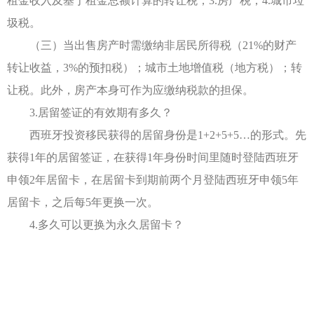
租金收入及基于租金总额计算的转让税；3.房产税；4.城市垃
圾税。
（三）当出售房产时需缴纳非居民所得税（21%的财产
转让收益，3%的预扣税）；城市土地增值税（地方税）；转
让税。此外，房产本身可作为应缴纳税款的担保。
3.居留签证的有效期有多久？
西班牙投资移民获得的居留身份是1+2+5+5…的形式。先
获得1年的居留签证，在获得1年身份时间里随时登陆西班牙
申领2年居留卡，在居留卡到期前两个月登陆西班牙申领5年
居留卡，之后每5年更换一次。
4.多久可以更换为永久居留卡？
在西班牙5年内住满4年零2个月，单次离境不超过6个
月，并且在西班牙无犯罪记录，就可以申请永久居留。（永
久居留也是以居留卡的形式，需要每5年更换一次）