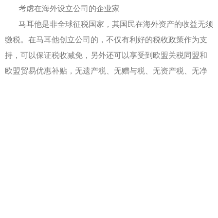
考虑在海外设立公司的企业家
马耳他是非全球征税国家，其国民在海外资产的收益无须
缴税。在马耳他创立公司的，不仅有利好的税收政策作为支
持，可以保证税收减免，另外还可以享受到欧盟关税同盟和
欧盟贸易优惠补贴，无遗产税、无赠与税、无资产税、无净
财富税。
马耳他，地中海的迷你岛国，这里风景优美、没有雾霾、
饮水食物安全无污染，失业率和犯罪率双低、居留身份畅游
欧洲30国…………优势之多，无法细数，因此马耳他成为高
净值人士“投资及养老”的目的地之一。
马耳他移民仅需投资25万欧元投资购买国债，无资金来
源、经商背景、语言等要求，无移民监；办理快速，4-6个月
就可获得永居身份，成功率高。
马耳他国债移民申请条件：