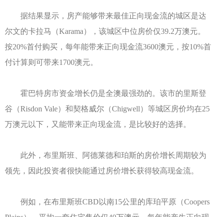
据结果显示，房产能够带来最佳正向现金流的城区是达
尔文的卡拉马（Karama），该城区中位房价仅39.2万澳元。
按20%首付购买，每年能带来正向现金流3600澳元，按10%首
付计算则可带来1700澳元。
霍巴特房市资金增长仍是全澳最强劲的。该市的里斯登
谷（Risdon Vale）和契格威尔（Chigwell）等城区房价均在25
万澳元以下，又能带来正向现金流，是比较好的选择。
此外，布里斯班、阿德莱德和珀斯的房价增长周期较为
领先，因此投资者很快能通过房价增长获得较高现金流。
例如，在布里斯班CBD以南15公里的库珀平原（Coopers