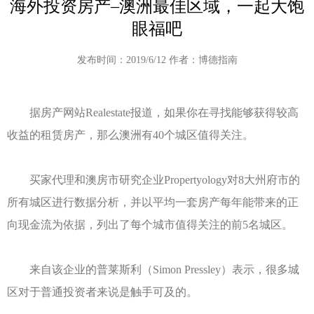
海外投资房产–澳洲最佳区域，一起大饱
眼福吧
发布时间：2019/6/12 作者：博德指南
据房产网站Realestate报道，如果你在寻找能够获得较高
收益的租赁房产，那么澳洲有40个城区值得关注。
买家代理和澳房市研究企业Propertyology对8大州府市的
所有城区进行数据分析，并以平均一套房产每年能带来的正
向现金流为依据，列出了每个城市值得关注的前5名城区。
来自该企业的普莱斯利（Simon Pressley）表示，很多城
区对于普通投资者来说是触手可及的。