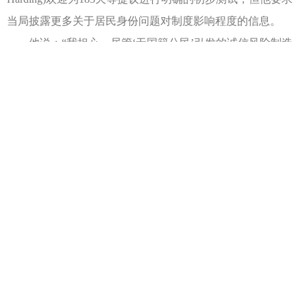
当局披露更多关于居民身份问题对制度影响程度的信息。
他说：“我担心，尽管‘无国籍公民’引发的诚信风险制造
了很多噪音，但这个问题没有得到很好的了解……我认为，
可能因为得不到授权而没有机会真正实施明确的审查，会让
这种所谓的担忧面临越线(执法)的真正风险。”
税务研究所(Tax Institute)高级税务顾问多伊奇(Bob
Deutsch)对新的居民审查中的复杂标准提出警告。他也呼吁当
局对问题的泛滥程度作出解释。
尽管报告早在2017年8月就已提交给政府，但财政收入部
长奥德怀尔(Kelly O'Dwyer)仍未作出正式答复。她曾建议委员
会对关键建议进行进一步咨询，包括澳洲将如何在其他国家
进行居民身份审查等。
更多移民资讯，请关注博德指南官方网站
http://www.beguider.com