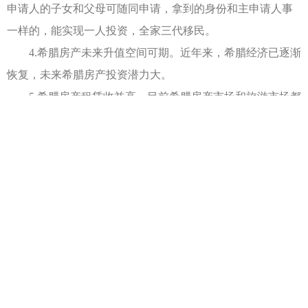
申请人的子女和父母可随同申请，拿到的身份和主申请人事
一样的，能实现一人投资，全家三代移民。
4.希腊房产未来升值空间可期。近年来，希腊经济已逐渐
恢复，未来希腊房产投资潜力大。
5.希腊房产租赁收益高。目前希腊房产市场和旅游市场都
十分火热，房子租赁供不应求。
6.希腊环境气候宜人。希腊优美风景世界知名，气候舒
适，居住体验感非常的好。
7.希腊教育资源优越，未来可选择欧美知名大学。希腊国
际学校费用不高，大学可申请国际名校。
8.无学历和语言上的要求。希腊移民门槛不同于其他热门
移民国家，其准入门槛很低。
9.希腊是欧洲申根签证国家之一，希腊移民可持希腊移民
身份，享出入境便利。