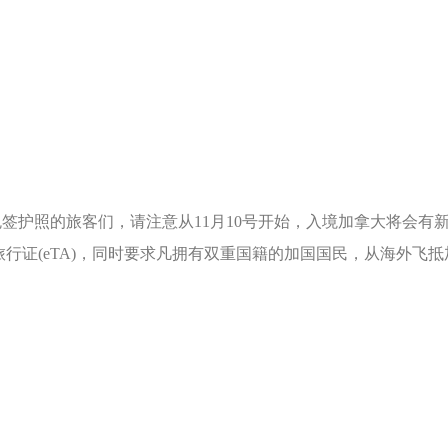
照的旅客们，请注意从11月10号开始，入境加拿大将会有新
行证(eTA)，同时要求凡拥有双重国籍的加国国民，从海外飞
飞机进入加拿大或在加转机的一项新入境要求。
5年或到护照失效日期为止，以先到期者为准。
策影响，从陆路和水路返加的人士也不需要eTA。
加拿大，因此不需要申请eTA!