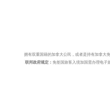
拥有双重国籍的加拿大公民，或者是持有加拿大免签护
联邦政府规定：
免签国旅客入境加国需办理电子旅
新规定将从11月10日起全面实施。
什么是eTA?
eTA是对免签证的外籍人士，搭乘
此旅行证以电子方式与旅客的护照相联，有效期为
当然，也有例外，拥有美加双重国籍的人士不受此政
中国护照不受影响
注意，由于中国大陆护照的持有人需有签证才能进入