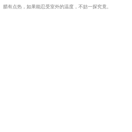
腊有点热，如果能忍受室外的温度，不妨一探究竟。
4、如果你未满18岁或者是欧盟境内大学的在校学生，任
何博物馆和古迹景点都是免费的，这样的优势一定不能错
过。
5、去探访一些希腊本地的艺术文物，比如收藏有超过600
多种乐器的希腊民间乐器博物馆，了解在纺织车间' Mentis '创
作出的希腊纺织杰作，赞赏希腊著名艺术家雅尼斯·帕帕斯所
创造的令人惊叹的雕塑和绘画。
三、雅典必须要欣赏的当地著名景点
1、观看雅典宪法广场每日守卫的换岗仪式，非常的有仪
式感，但是如果第一次看，还是感觉蛮搞笑的，很有意思，
绝对不可错过，基本去希腊旅游的人都会去看。
2、在宪法广场的喷泉中许愿，据说还是蛮灵的。其实，
这相当于一个寄托心灵慰藉的地方，不管灵不灵，仪式还是