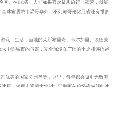
险区。在BC省，人们如果喜欢徒步旅行、露营，就能
了全球宜居城市温哥华外，不列颠哥伦比亚省还有维多
游玩、生活，当地的莱斯布里奇、卡尔加里、埃德蒙
拿大中部城市的喧嚣，完全沉浸在广阔的平原和连绵起
景优美的国家公园等等，这里，每年都会吸引无数海
亚冰原，然后走遍蒙大拿州北部和阿尔伯塔省南部的冰
。加拿大连绵起伏的平原、针叶林和高原的岩石，使
园。人们前往萨省游玩，万斯克文遗产公园、穆斯乔市