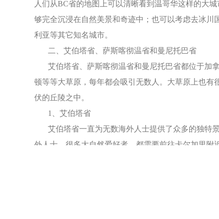
人们从BC省的地图上可以清晰看到温哥华这样的大城
够完全沉浸在自然美景和奇迹中；也可以考虑去冰川
利亚等其它知名城市。
二、艾伯塔省、萨斯喀彻温省和曼尼托巴省
艾伯塔省、萨斯喀彻温省和曼尼托巴省都位于加拿大
顿等等大草原，每年都会吸引无数人。大草原上也有
伏的丘陵之中。
1、艾伯塔省
艾伯塔省一直为无数海外人士提供了众多的独特景观
外人士。很多大自然爱好者，都需要前往卡尔加里附
川国际和平公园，这里的每一处都会留下他们的身影
2、萨斯喀彻温省
萨斯喀彻温省延续了加拿大大自然的绝佳目的地的传
萨斯喀彻温省成为痴迷大自然的理想目的地。省会城