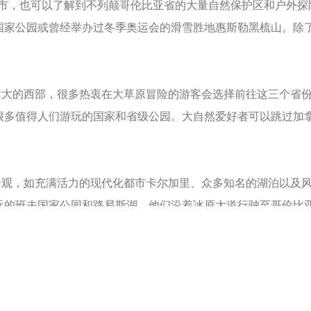
市，也可以了解到不列颠哥伦比亚省的大量自然保护区和户外探
国家公园或曾经举办过冬季奥运会的滑雪胜地惠斯勒黑梳山。除
的西部，很多热衷在大草原冒险的游客会选择前往这三个省份
很多值得人们游玩的国家和省级公园。大自然爱好者可以跳过加
，如充满活力的现代化都市卡尔加里、众多知名的湖泊以及风
近的班夫国家公园和路易斯湖，他们沿着冰原大道行驶至哥伦比
。
统，也被称为“十万湖之地”，适合覆盖其温带地形的许多水域
市里加纳也拥有许多伟大的博物馆和展览、阿尔伯特亲王国家公