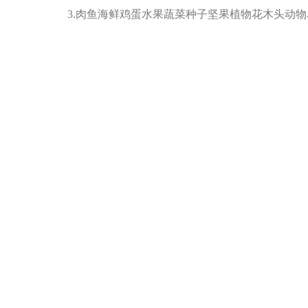
3.肉鱼海鲜鸡蛋水果蔬菜种子坚果植物花木头动物
4.携带等值10,000加元货币 ——是／否
5.发运了随身行李以外物品 ——是／否
6.刚访问或将要访问一间农场 ——是／否
Step 3：拍照
不是拍照留念噢，而是自助机需要核对每一位旅客的
像人脸识别的手机一样）这时需要多试几次，适当调
Step4：打印申报单
以上步骤都完成后系统就会打印出一张单据，拿好
如果在以上步骤中出现错误，打印出来的申请单会被
Step5：加拿大边境检查官（CBSA）
到达海关窗口后CBSA官员将核查拟入境者的来加
记不要因为语言障碍表现出紧张或慌张，宜从容回答即
翻译服务（免费）。