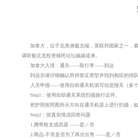
加拿大，位于北美洲最北端，英联邦国家之一，素有
请听魁北克投资移民论坛娓娓道来。
加拿大入境：通关——取行李——到达
到达后请仔细确认所持签证类型并找到相应的排队
入关申报——使用自助通关机填写信息报关（多个
Step1：使用自助通关系统扫描旅行证件。
把护照按照图所示方向在通关机器上进行扫描，如有
Step2：按真实情况回答问题
1.携带枪支或武器 ——是／否
2.商品-不管是否为了再次出售 ——是／否