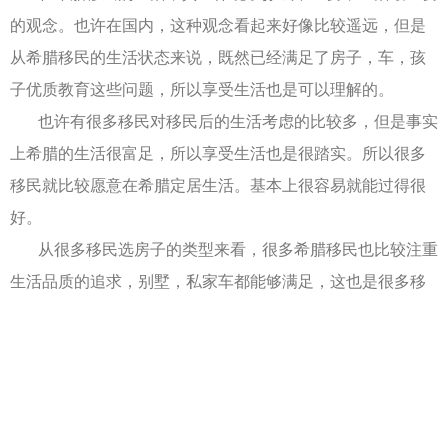
的观念。也许在国内，这种观念看起来好像比较遥远，但是
从希腊移民的生活状态来说，既然已经满足了房子，车，孩
子优质教育这些问题，所以享受生活也是可以理解的。
也许有很多移民对移民后的生活考虑的比较多，但是事实
上希腊的生活很富足，所以享受生活也是很踏实。所以很多
移民就比较愿意在希腊定居生活。基本上很容易就能过得很
好。
从很多移民选房子的类型来看，很多希腊移民也比较注重
生活品质的追求，别墅，私家车都能够满足，这也是很多移
民比较认可的生活标准，这和过去的很多移民奋斗起来，比
较辛苦的想法完全不一样。基本上以现在希腊的别墅的价格
来看，很多移民也可以支付，而在国内，几乎是很难在短时
间内满足。也向很多移民表明了，在希腊，住别墅的并不一
定是超级大富豪才能买得起，追求生活品质也不是只有少部